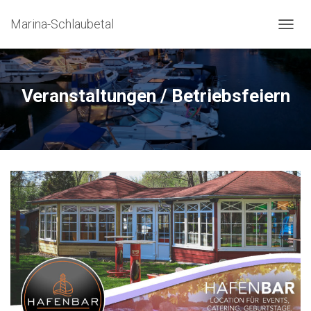
Marina-Schlaubetal
NAVIG
Veranstaltungen / Betriebsfeiern