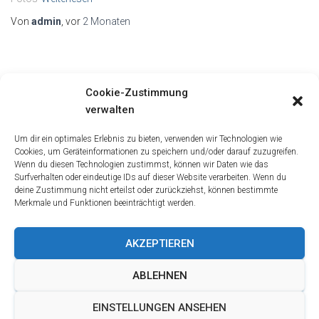
Von
admin
, vor
2 Monaten
UNCATEGORIZED
Cookie-Zustimmung
Impressum
verwalten
Von
admin
, vor
3 Jahren
Um dir ein optimales Erlebnis zu bieten, verwenden wir Technologien wie
Cookies, um Geräteinformationen zu speichern und/oder darauf zuzugreifen.
Wenn du diesen Technologien zustimmst, können wir Daten wie das
Surfverhalten oder eindeutige IDs auf dieser Website verarbeiten. Wenn du
deine Zustimmung nicht erteilst oder zurückziehst, können bestimmte
Merkmale und Funktionen beeinträchtigt werden.
AKZEPTIEREN
KONTAKT
COOKIE-RICHTLINIE (EU)
WIDERRUFSFORMULAR
ABLEHNEN
IMPRESSUM
EINSTELLUNGEN ANSEHEN